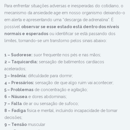
Para enfrentar situações adversas e inesperadas do cotidiano, o
mecanismo da ansiedade age em nosso organismo deixando-o
em alerta e apresentando uma “descarga de adrenalina”. É
possível
observar se esse estado está dentro dos níveis
normais e esperados
ou identificar se está passando dos
limites, tornando-se um transtorno pelos sinais abaixo:
1 – Sudorese:
suor frequente nos pés e nas mãos;
2 – Taquicardia:
sensação de batimentos cardíacos
acelerados;
3 – Insônia:
dificuldade para dormir;
4 – Pressários:
sensação de que algo ruim vai acontecer;
5 – Problemas
de concentração e agitação;
6 – Náusea
e dores abdominais;
7 –
Falta
de ar ou sensação de sufoco;
8 –
Fadiga
física e mental, incluindo incapacidade de tomar
decisões;
9 – Tensão
muscular