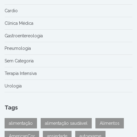
Cardio
Clínica Médica
Gastroentereologia
Pneumologia
Sem Categoria
Terapia Intensiva
Urologia
Tags
alimentação
alimentação saudável
Alimentos
AmericanCor
ansiedade
autoexame