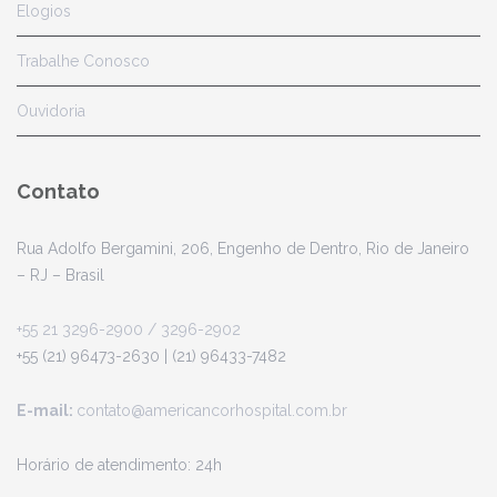
Elogios
Trabalhe Conosco
Ouvidoria
Contato
Rua Adolfo Bergamini, 206, Engenho de Dentro, Rio de Janeiro
– RJ – Brasil
+55 21 3296-2900
/ 3296-2902
+55 (21) 96473-2630 | (21) 96433-7482
E-mail:
contato@americancorhospital.com.br
Horário de atendimento: 24h