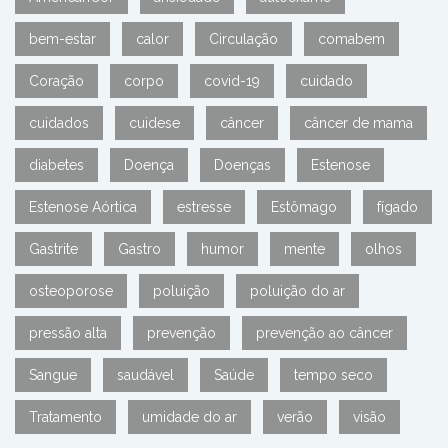
bem-estar
calor
Circulação
comabem
Coração
corpo
covid-19
cuidado
cuidados
cuidese
câncer
câncer de mama
diabetes
Doença
Doenças
Estenose
Estenose Aórtica
estresse
Estômago
fígado
Gastrite
Gastro
humor
mente
olhos
osteoporose
poluição
poluição do ar
pressão alta
prevenção
prevenção ao câncer
Sangue
saudável
Saúde
tempo seco
Tratamento
umidade do ar
verão
visão